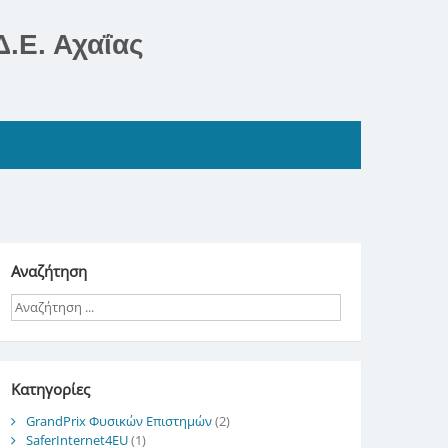
.Ε. Αχαΐας
Αναζήτηση
Kατηγορίες
GrandPrix Φυσικών Επιστημών
(2)
SaferInternet4EU
(1)