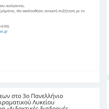
που ανοίγονται,
Τμήματος. Θα ακολουθήσει ανοικτή συζήτηση με το
4:00).
as.gr
ε
ων στο 3ο Πανελλήνιο
ειραματικού Λυκείου
α «Διδακτικές διαδρομές