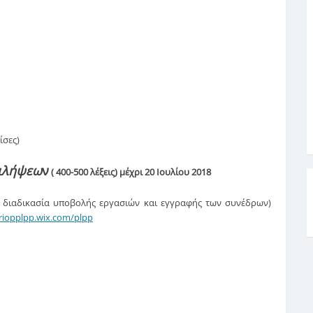
ίσες)
ιλήψεω
ν
( 400-500 λέξεις) μέχρι 20 Ιουλίου 2018
ς, διαδικασία υποβολής εργασιών και εγγραφής των συνέδρων)
riopplpp.wix.com/plpp