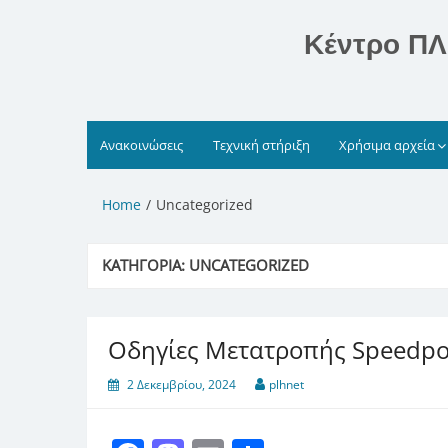
Skip
to
Κέντρο ΠΛ
content
Ανακοινώσεις
Τεχνική στήριξη
Χρήσιμα αρχεία
Home
Uncategorized
ΚΑΤΗΓΟΡΊΑ:
UNCATEGORIZED
Οδηγίες Μετατροπής Speedport
2 Δεκεμβρίου, 2024
plhnet