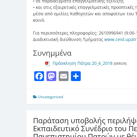
• σε παραδείγματα επαγγελματικής εξέλιξης
• και στις εξαιρετικές επαγγελματικές προοπτικές 
μέσα από ομιλίες Καθηγητών και αποφοίτων του 
κοινό.
Για περισσότερες πληροφορίες: 2610996941 (9:00-1
Διαδικτυακή διεύθυνση Τμήματος
www.ceid.upatr
Συνημμένα
Πρόσκληση Πάτρα 20_6_2018
(ERROR)
Facebook
Mastodon
Email
Μοιραστείτ
Uncategorized
Παράταση υποβολής περιλήψε
Εκπαιδευτικό Συνέδριο του Π
Πανεπιστημίου Πατρών με θέμ