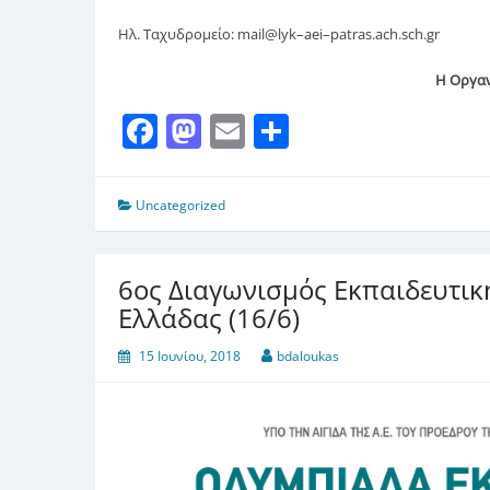
Ηλ. Ταχυδρομείο:
mail
@
lyk
–
aei
–
patras
.
ach
.
sch
.
gr
Η Οργαν
Facebook
Mastodon
Email
Μοιραστείτ
Uncategorized
6ος Διαγωνισμός Εκπαιδευτικ
Ελλάδας (16/6)
15 Ιουνίου, 2018
bdaloukas