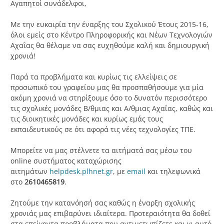
Αγαπητοί συνάδελφοι,
Με την ευκαιρία την έναρξης του Σχολικού Έτους 2015-16,
όλοι εμείς στο Κέντρο Πληροφορικής και Νέων Τεχνολογιών
Αχαΐας θα θέλαμε να σας ευχηθούμε καλή και δημιουργική
χρονιά!
Παρά τα προβλήματα και κυρίως τις ελλείψεις σε
προσωπικό του γραφείου μας θα προσπαθήσουμε για μία
ακόμη χρονιά να στηρίξουμε όσο το δυνατόν περισσότερο
τις σχολικές μονάδες Β/θμιας και Α/θμιας Αχαΐας, καθώς και
τις διοικητικές μονάδες και κυρίως εμάς τους
εκπαιδευτικούς σε ότι αφορά τις νέες τεχνολογίες ΤΠΕ.
Μπορείτε να μας στέλνετε τα αιτήματά σας μέσω του
online συστήματος καταχώρισης
αιτημάτων
helpdesk.plhnet.gr
, με
email
και τηλεφωνικά
στο
2610465819
.
Ζητούμε την κατανόησή σας καθώς η έναρξη σχολικής
χρονιάς μας επιβαρύνει ιδιαίτερα. Προτεραιότητα θα δοθεί
στα επείγοντα προβλήματα που αντιμετωπίζετε και γι αυτό