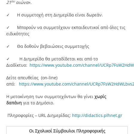
ου
21
αιώνα
».
✓ Η συμμετοχή στη Διημερίδα είναι δωρεάν.
✓ Μπορούν να συμμετέχουν εκπαιδευτικοί από όλες τις
ειδικότητες
✓ Θα δοθούν βεβαιώσεις συμμετοχής
✓ Η Διημερίδα θα μεταδίδεται και από το
Διαδίκτυο:
https://www.youtube.com/channel/UCRp7FsW2HdW
Δείτε απευθείας (on-line)
από:
https://www.youtube.com/channel/UCRp7FsW2HdWLbvs2
Η μετακίνηση των συμμετεχόντων θα γίνει
χωρίς
δαπάνη
για το Δημόσιο.
Πληροφορίες – URL Διημερίδας:
http://didactics.plhnet.gr
Οι Σχολικοί Σύμβουλοι Πληροφορικής