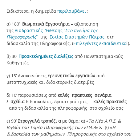
Ειδικότερα, η διημερίδα
περιλαμβάνει
:
α) 180’
Βιωματικά Εργαστήρια
– αξιοποίηση
της
Διαδραστικής Έκθεσης “
Στο πνεύμα της
Πληροφορικής
”
της
Εστίας Επιστημών Πάτρας
στη
διδασκαλία της Πληροφορικής. (
Eπιλεγέντες εκπαιδευτικοί
).
β) 30’
Προσκεκλημένες διαλέξεις
από Πανεπιστημιακούς
Καθηγητές,
γ) 15’ Ανακοινώσεις
ερευνητικών εργασιών
από
μεταπτυχιακές και διδακτορικές διατριβές
δ) 10’ παρουσιάσεις από
καλές πρακτικές σενάρια
/
σχέδια
διδασκαλίας, δραστηριότητες –
καλές πρακτικές
από τη διδασκαλία της πληροφορικής στο σχολείο σας
ε) 90’
Στρογγυλά τραπέζι α
με θέμα: α) «
Τα Νέα Α.Π.Σ. &
Βιβλία του Τομέα Πληροφορικής των ΕΠΑ.Λ
» & β) «
Η
διδασκαλία των μαθημάτων Πληροφορικής στο σχολείο του