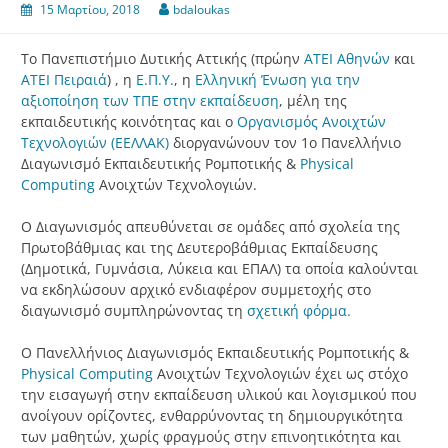
15 Μαρτίου, 2018
bdaloukas
Το Πανεπιστήμιο Δυτικής Αττικής (πρώην
ΑΤΕΙ Αθηνών
και
ΑΤΕΙ Πειραιά
) , η
Ε.Π.Υ.
, η
Ελληνική Ένωση για την
αξιοποίηση των ΤΠΕ στην εκπαίδευση
, μέλη της
εκπαιδευτικής κοινότητας και ο
Οργανισμός Ανοιχτών
Τεχνολογιών (ΕΕΛΛΑΚ)
διοργανώνουν τον 1ο Πανελλήνιο
Διαγωνισμό Εκπαιδευτικής Ρομποτικής &
Physical
Computing
Ανοιχτών Τεχνολογιών.
Ο Διαγωνισμός απευθύνεται σε ομάδες από σχολεία της
Πρωτοβάθμιας και της Δευτεροβάθμιας Εκπαίδευσης
(Δημοτικά, Γυμνάσια, Λύκεια και ΕΠΑΛ) τα οποία καλούνται
να εκδηλώσουν αρχικό ενδιαφέρον συμμετοχής στο
διαγωνισμό συμπληρώνοντας τη
σχετική φόρμα.
Ο Πανελλήνιος Διαγωνισμός Εκπαιδευτικής Ρομποτικής &
Physical Computing
Ανοιχτών Τεχνολογιών έχει ως στόχο
την εισαγωγή στην εκπαίδευση υλικού και λογισμικού που
ανοίγουν ορίζοντες, ενθαρρύνοντας τη δημιουργικότητα
των μαθητών, χωρίς φραγμούς στην επινοητικότητα και