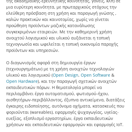
της ακαδημαικής-ερευνητικής κοινότητας, γονείς, κλπ) σε
μια ευρύτερη κοινότητα, με πρωταρχικούς στόχους την
ελεύθερη πρόσβαση στη χρήση και παραγωγή γνώσης ,
καλών πρακτικών και καινοτομίας, χωρίς να γίνεται
προώθηση προϊόντων μαζικής κατανάλωσης
συγκεκριμένων εταιρειών. Με την καθημερινή χρήση
ανοιχτού λογισμικού και υλικού αυξάνεται η τοπική
τεχνογνωσία και ωφελείται η τοπική οικονομία παροχής
προϊόντων και υπηρεσιών.
Ο διαγωνισμός αφορά στη δημιουργία έργων
(τεχνουργημάτων) με τη χρήση ανοιχτών τεχνολογιών
υλικού και λογισμικού (
Open Design
,
Open Software
&
Open Hardware
), και την παραγωγή σχετικών ανοιχτών
εκπαιδευτικών πόρων. Η θεματολογία μπορεί να
περιλαμβάνει έργα αυτοματισμού, φωτισμού-ήχου,
αισθητήρων-περιβάλλοντος, έξυπνα αντικείμενα, διατάξεις
έγκαιρης ειδοποίησης, αυτόνομα οχήματα, κατασκευές που
φοριούνται (wareables), εφαρμογές ψυχαγωγίας, υγείας-
ευεξίας, εξοπλισμό εργαστηρίων, έργα εκπαιδευτικών
χρήσεων και εκπαιδευτικών εφαρμογών και εφαρμογές ΙοΤ.