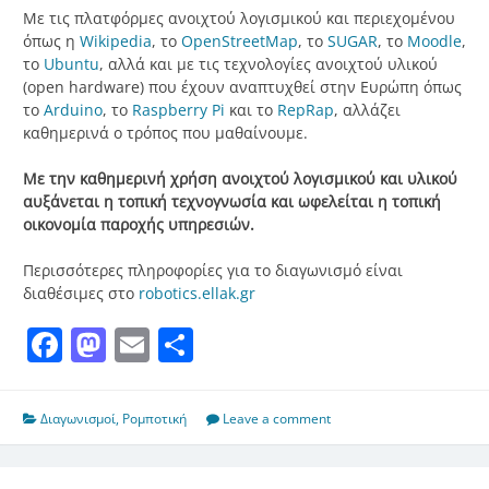
Με τις πλατφόρμες ανοιχτού λογισμικού και περιεχομένου
όπως η
Wikipedia
, το
OpenStreetMap
, το
SUGAR
, το
Moodle
,
το
Ubuntu
, αλλά και με τις τεχνολογίες ανοιχτού υλικού
(open hardware) που έχουν αναπτυχθεί στην Ευρώπη όπως
το
Arduino
, το
Raspberry Pi
και το
RepRap
, αλλάζει
καθημερινά ο τρόπος που μαθαίνουμε.
Με την καθημερινή χρήση ανοιχτού λογισμικού και υλικού
αυξάνεται η τοπική τεχνογνωσία και ωφελείται η τοπική
οικονομία παροχής υπηρεσιών.
Περισσότερες πληροφορίες για το διαγωνισμό είναι
διαθέσιμες στο
robotics
.ellak.gr
Facebook
Mastodon
Email
Μοιραστείτε
Διαγωνισμοί
,
Ρομποτική
Leave a comment