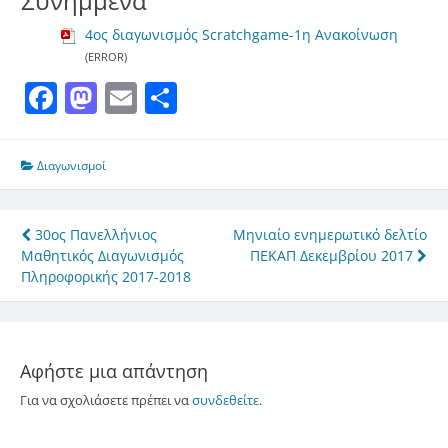
Συνημμένα
4ος διαγωνισμός Scratchgame-1η Ανακοίνωση
(ERROR)
Facebook
Mastodon
Email
Μοιραστείτε
Διαγωνισμοί
Πλοήγηση
30ος Πανελλήνιος
Μηνιαίο ενημερωτικό δελτίο
Μαθητικός Διαγωνισμός
ΠΕΚΑΠ Δεκεμβρίου 2017
άρθρων
Πληροφορικής 2017-2018
Αφήστε μια απάντηση
Για να σχολιάσετε πρέπει να
συνδεθείτε
.