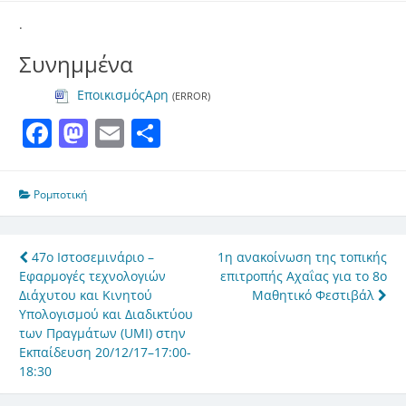
.
Συνημμένα
ΕποικισμόςΑρη
(ERROR)
Facebook
Mastodon
Email
Μοιραστείτε
Ρομποτική
Πλοήγηση
47ο Ιστοσεμινάριο –
1η ανακοίνωση της τοπικής
Εφαρμογές τεχνολογιών
επιτροπής Αχαΐας για το 8ο
άρθρων
Διάχυτου και Κινητού
Μαθητικό Φεστιβάλ
Υπολογισμού και Διαδικτύου
των Πραγμάτων (UMI) στην
Εκπαίδευση 20/12/17–17:00-
18:30