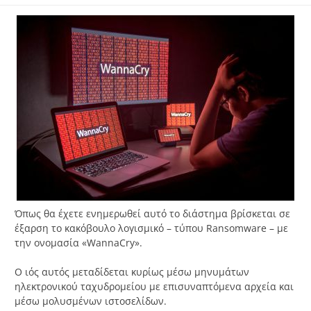
Όπως θα έχετε ενημερωθεί αυτό το διάστημα βρίσκεται σε
έξαρση το κακόβουλο λογισμικό – τύπου Ransomware – με
την ονομασία «WannaCry».
Ο ιός αυτός μεταδίδεται κυρίως μέσω μηνυμάτων
ηλεκτρονικού ταχυδρομείου με επισυναπτόμενα αρχεία και
μέσω μολυσμένων ιστοσελίδων.