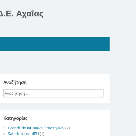
.Ε. Αχαΐας
Αναζήτηση
Kατηγορίες
GrandPrix Φυσικών Επιστημών
(2)
SaferInternet4EU
(1)