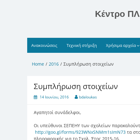
Skip
to
Κέντρο ΠΛ
content
Ανακοινώσεις
Τεχνική στήριξη
Χρήσιμα αρχεία
Home
2016
Συμπλήρωση στοιχείων
Συμπλήρωση στοιχείων
14 Ιουνίου, 2016
bdaloukas
Αγαπητοί συνάδελφοι,
Οι υπεύθυνοι ΣΕΠΕΗΥ των σχολείων παρακαλούν
http://goo.gl/forms/923WNxSNMm1sImN73
τα στο
πληροφορικής για το Σχολ. Έτος 2015-16.