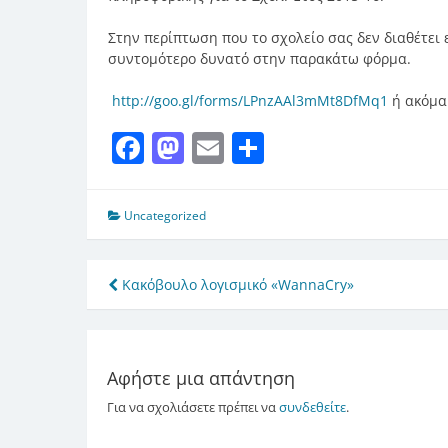
Στην περίπτωση που το σχολείο σας δεν διαθέτει
συντομότερο δυνατό στην παρακάτω φόρμα.
http://goo.gl/forms/LPnzAAl3mMt8DfMq1
ή ακόμα 
Facebook
Mastodon
Email
Μοιραστείτ
Uncategorized
Πλοήγηση
Κακόβουλο λογισμικό «WannaCry»
άρθρων
Αφήστε μια απάντηση
Για να σχολιάσετε πρέπει να
συνδεθείτε
.